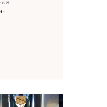
 2016
cle