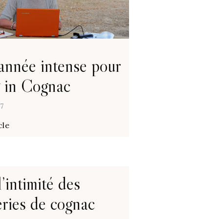
année intense pour
g in Cognac
17
cle
’intimité des
leries de cognac