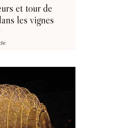
urs et tour de
ans les vignes
7
cle