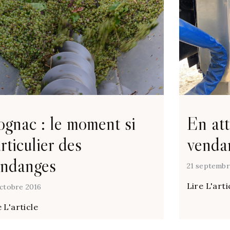
gnac : le moment si
En att
rticulier des
venda
endanges
21 septembr
Lire L'arti
ctobre 2016
 L'article