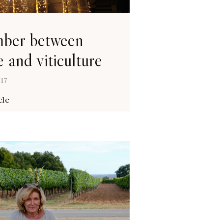
ber between
e and viticulture
017
cle