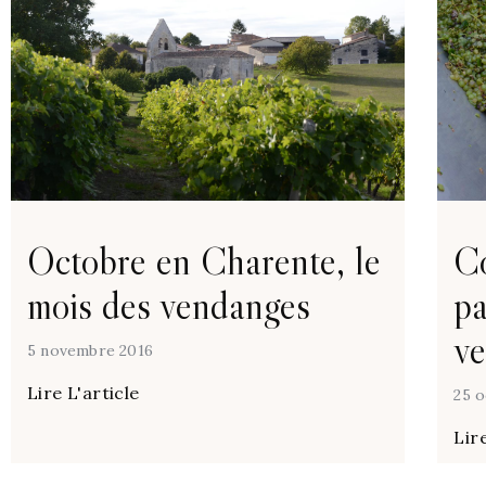
Octobre en Charente, le
Co
mois des vendanges
pa
v
5 novembre 2016
Lire L'article
25 o
Lire