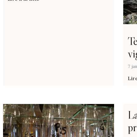
Te
vi
7 ja
Lire
La
pr