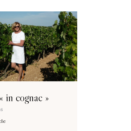
« in cognac »
16
cle