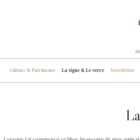
Culture & Patrimoine
La vigne & Le verre
Newsletter
La
Lorsque j’ai commencé ce blog, beaucoup de mes amis vit