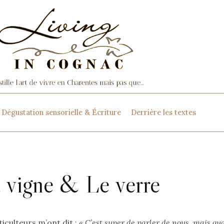
Dégustation sensorielle & Écriture
Derrière les textes
 vigne & Le verre
iculteurs m’ont dit :
« C’est super de parler de nous, mais qua