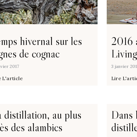
mps hivernal sur les
2016 
gnes de cognac
Livin
nvier 2017
3 janvier 20
 L'article
Lire L'arti
 distillation, au plus
Dans l
ès des alambics
distil