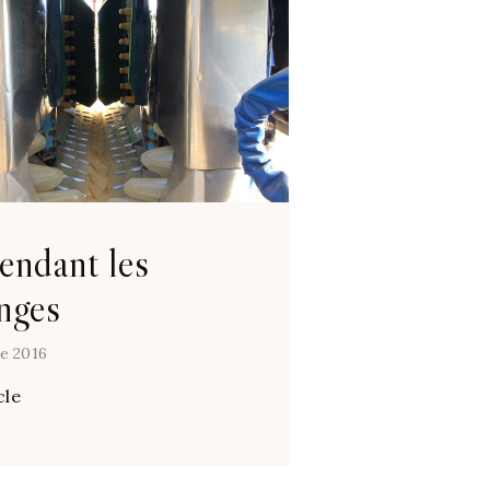
endant les
nges
e 2016
cle