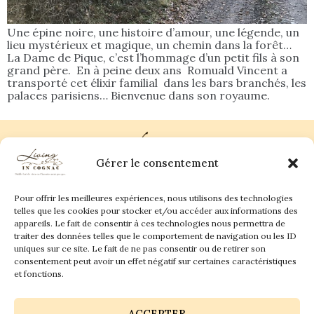
Une épine noire, une histoire d’amour, une légende, un
lieu mystérieux et magique, un chemin dans la forêt…
La Dame de Pique, c’est l’hommage d’un petit fils à son
grand père. En à peine deux ans Romuald Vincent a
transporté cet élixir familial dans les bars branchés, les
palaces parisiens… Bienvenue dans son royaume.
Gérer le consentement
Pour offrir les meilleures expériences, nous utilisons des technologies
Plan du site
Contact
telles que les cookies pour stocker et/ou accéder aux informations des
appareils. Le fait de consentir à ces technologies nous permettra de
traiter des données telles que le comportement de navigation ou les ID
Living in Cognac Land
anne@livingincognac.com
Culture & Patrimoine
uniques sur ce site. Le fait de ne pas consentir ou de retirer son
La vigne & Le verre
Newsletter
consentement peut avoir un effet négatif sur certaines caractéristiques
Dégustation sensorielle & Écriture
Derrière les textes
et fonctions.
ACCEPTER