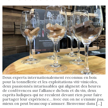
Deux experts internationalement reconnus en bois
pour la tonnellerie et les exploitations viti-vinicoles,
deux passionnés intarissables qui alignent des heures
de conférences sur l’alliance du bois et du vin, deux
esprits ludiques qui ne reculent devant rien pour faire
partager leur expérience… Avec eux on ne s’ennuie pas,
mieux on peut beaucoup s’amuser. Bienvenue dans […]