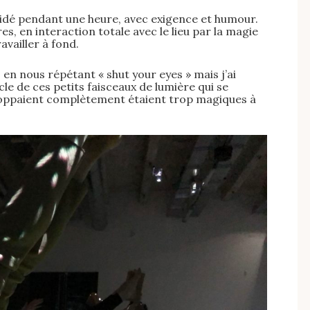
idé pendant une heure, avec exigence et humour.
s, en interaction totale avec le lieu par la magie
availler à fond.
n nous répétant « shut your eyes » mais j’ai
le de ces petits faisceaux de lumière qui se
loppaient complètement étaient trop magiques à