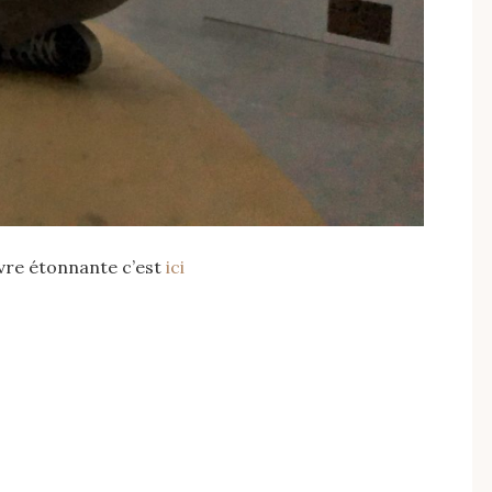
vre étonnante c’est
ici