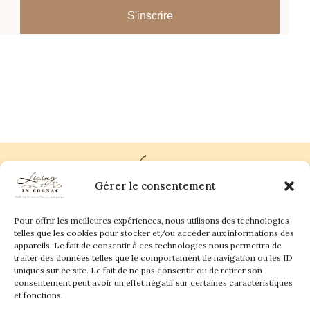
S'inscrire
Gérer le consentement
Pour offrir les meilleures expériences, nous utilisons des technologies
Plan du site
Contact
telles que les cookies pour stocker et/ou accéder aux informations des
appareils. Le fait de consentir à ces technologies nous permettra de
traiter des données telles que le comportement de navigation ou les ID
Living in Cognac Land
anne@livingincognac.com
Culture & Patrimoine
uniques sur ce site. Le fait de ne pas consentir ou de retirer son
La vigne & Le verre
Newsletter
consentement peut avoir un effet négatif sur certaines caractéristiques
Dégustation sensorielle & Écriture
Derrière les textes
et fonctions.