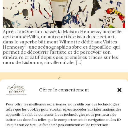
Après JonOne l‘an passé, la Maison Hennessy accueille
cette annéeVilhs, un autre artiste issu du street art,
dans le superbe bâtiment Wilmotte dédié aux Visites
Hennessy : une scénographie sobre et dépouillée qui
permet de découvrir l’artiste et de percevoir son
itinéraire créatif depuis ses premières traces sur les
murs de Lisbonne, sa ville natale, […]
Gérer le consentement
Pour offrir les meilleures expériences, nous utilisons des technologies
Plan du site
Contact
telles que les cookies pour stocker et/ou accéder aux informations des
appareils. Le fait de consentir à ces technologies nous permettra de
traiter des données telles que le comportement de navigation ou les ID
Living in Cognac Land
anne@livingincognac.com
Culture & Patrimoine
uniques sur ce site. Le fait de ne pas consentir ou de retirer son
La vigne & Le verre
Newsletter