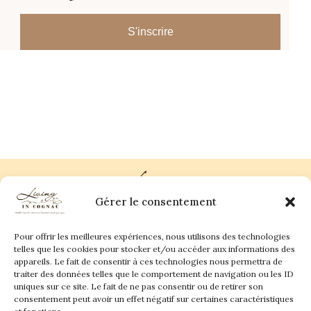
S'inscrire
Gérer le consentement
Pour offrir les meilleures expériences, nous utilisons des technologies
Plan du site
Contact
telles que les cookies pour stocker et/ou accéder aux informations des
appareils. Le fait de consentir à ces technologies nous permettra de
traiter des données telles que le comportement de navigation ou les ID
Living in Cognac Land
anne@livingincognac.com
Culture & Patrimoine
uniques sur ce site. Le fait de ne pas consentir ou de retirer son
La vigne & Le verre
Newsletter
consentement peut avoir un effet négatif sur certaines caractéristiques
Dégustation sensorielle & Écriture
Derrière les textes