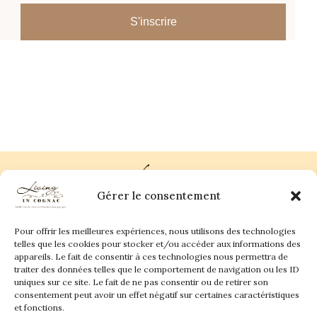
S'inscrire
Gérer le consentement
Pour offrir les meilleures expériences, nous utilisons des technologies
Plan du site
Contact
telles que les cookies pour stocker et/ou accéder aux informations des
appareils. Le fait de consentir à ces technologies nous permettra de
traiter des données telles que le comportement de navigation ou les ID
Living in Cognac Land
anne@livingincognac.com
Culture & Patrimoine
uniques sur ce site. Le fait de ne pas consentir ou de retirer son
La vigne & Le verre
Newsletter
consentement peut avoir un effet négatif sur certaines caractéristiques
Dégustation sensorielle & Écriture
Derrière les textes
et fonctions.