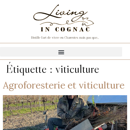
Étiquette :
viticulture
Agroforesterie et viticulture