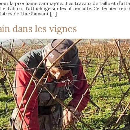
pour la prochaine campagne…Les travaux de taille et d’att
lle d’abord, l’attachage sur les fils ensuite. Ce dernier rep
claires de Line Sauvant […]
in dans les vignes