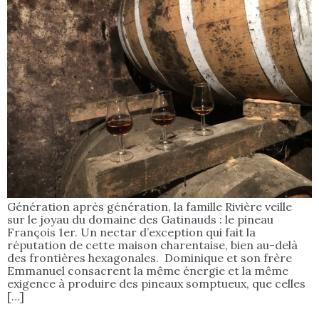
Génération après génération, la famille Rivière veille
sur le joyau du domaine des Gatinauds : le pineau
François 1er. Un nectar d’exception qui fait la
réputation de cette maison charentaise, bien au-delà
des frontières hexagonales. Dominique et son frère
Emmanuel consacrent la même énergie et la même
exigence à produire des pineaux somptueux, que celles
[…]