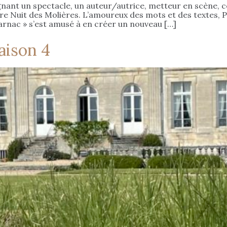
signant un spectacle, un auteur/autrice, metteur en scèn
re Nuit des Molières. L’amoureux des mots et des textes, 
Jarnac » s’est amusé à en créer un nouveau […]
aison 4