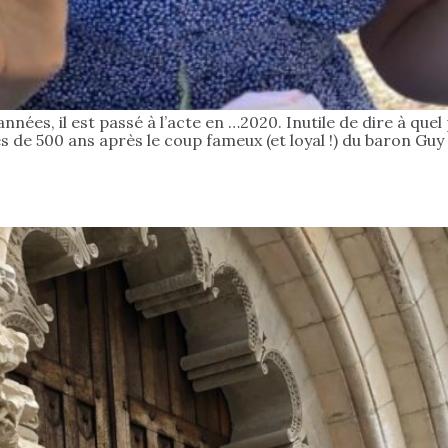
nées, il est passé à l’acte en …2020. Inutile de dire à quel 
ès de 500 ans après le coup fameux (et loyal !) du baron Gu