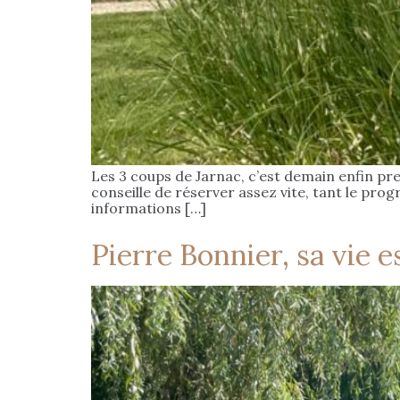
Les 3 coups de Jarnac, c’est demain enfin presq
conseille de réserver assez vite, tant le prog
informations […]
Pierre Bonnier, sa vie e