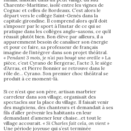
Charente-Maritime, isolé entre les vignes de
Cognac et celles de Bordeaux. C’est alors le
départ vers le collège Saint-Genès dans la
capitale girondine. Il comprend alors qu’il doit
s’imposer par le sport à l’instar de ce qui se
pratique dans les collèges anglo-saxons, ce qu’il
réussit plutôt bien. Bon élève par ailleurs, il a
apparemment besoin de canaliser son énergie
et pour ce faire, sa professeur de français
imagine de l’intégrer dans son projet théâtral.
« Pendant 3 mois, je n’ai pas bougé une oreille »
La
pièce, c’est Cyrano de Bergerac, l’acte 3, le siège
d’Arras, et Pierre Bonnier se retrouve dans le
rôle de… Cyrano. Son premier choc théâtral se
produit à ce moment-là.
Si ce n’est que son père, artisan marbrier
carreleur dans son village, organisait des
spectacles sur la place du village. Il faisait venir
des magiciens, des chanteurs et demandait à ses
fils d’aller prévenir les habitants en leur
demandant d’amener leur chaise…et tout le
village accourait.
« Si Charles fait cela, on vient »
Une période joyeuse qui s’est terminée