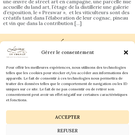
une œuvre de street art en campagne, une parcelle nue
accueille du land art, l’étage de la distillerie une galerie
d’exposition, le « Preswar », et les viticulteurs sont des
créatifs tant dans l’élaboration de leur cognac, pineau
et vin que dans la contribution […]
Gérer le consentement
Pour offrir les meilleures expériences, nous utilisons des technologies
Plan du site
Contact
telles que les cookies pour stocker et/ou accéder aux informations des
appareils. Le fait de consentir à ces technologies nous permettra de
traiter des données telles que le comportement de navigation ou les ID
Living in Cognac Land
anne@livingincognac.com
Culture & Patrimoine
uniques sur ce site. Le fait de ne pas consentir ou de retirer son
La vigne & Le verre
Newsletter
consentement peut avoir un effet négatif sur certaines caractéristiques
Dégustation sensorielle & Écriture
Derrière les textes
et fonctions.
ACCEPTER
REFUSER