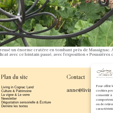
a creusé un énorme cratère en tombant près de Massignac. 
icat avec ce lointain passé, avec l’exposition « Poussières d
Plan du site
Contact
Pour offrir 
Living in Cognac Land
anne@livingincogn
cookies pou
Culture & Patrimoine
La vigne & Le verre
consentir à
Newsletter
comportemen
Dégustation sensorielle & Écriture
ou de retire
Derrière les textes
caractéristi