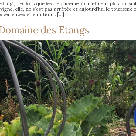
blog , dès lors que les déplacements n’étaient plus possibl
 vigne, elle, ne s’est pas arrêtée et aujourd’hui le touris
 expériences et émotions. […]
u Domaine des Etangs