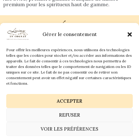
premium pour les spiritueux haut de gamme.
Gérer le consentement
Pour offrir les meilleures expériences, nous utilisons des technologies
Plan du site
Contact
telles que les cookies pour stocker et/ou accéder aux informations des
appareils. Le fait de consentir à ces technologies nous permettra de
traiter des données telles que le comportement de navigation ou les ID
Living in Cognac Land
anne@livingincognac.com
Culture & Patrimoine
uniques sur ce site. Le fait de ne pas consentir ou de retirer son
La vigne & Le verre
Newsletter
consentement peut avoir un effet négatif sur certaines caractéristiques
Dégustation sensorielle & Écriture
Derrière les textes
et fonctions.
ACCEPTER
REFUSER
Politique de confidentialité
Mentions légales
VOIR LES PRÉFÉRENCES
© 2026 Living in Cognac land - Tous droits réservés.