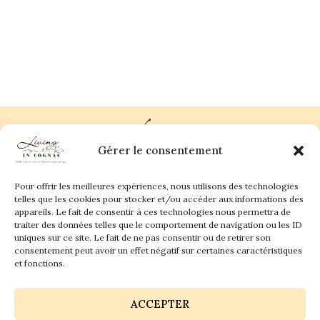
Gérer le consentement
Pour offrir les meilleures expériences, nous utilisons des technologies
Plan du site
Contact
telles que les cookies pour stocker et/ou accéder aux informations des
appareils. Le fait de consentir à ces technologies nous permettra de
traiter des données telles que le comportement de navigation ou les ID
Living in Cognac Land
anne@livingincognac.com
Culture & Patrimoine
uniques sur ce site. Le fait de ne pas consentir ou de retirer son
La vigne & Le verre
Newsletter
consentement peut avoir un effet négatif sur certaines caractéristiques
Dégustation sensorielle & Écriture
Derrière les textes
et fonctions.
ACCEPTER