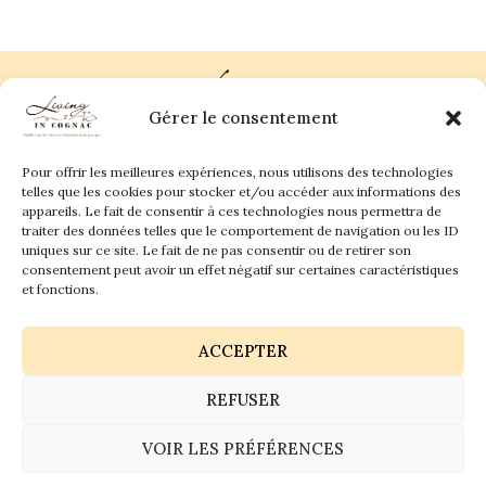
Gérer le consentement
Pour offrir les meilleures expériences, nous utilisons des technologies
Plan du site
Contact
telles que les cookies pour stocker et/ou accéder aux informations des
appareils. Le fait de consentir à ces technologies nous permettra de
traiter des données telles que le comportement de navigation ou les ID
Living in Cognac Land
anne@livingincognac.com
Culture & Patrimoine
uniques sur ce site. Le fait de ne pas consentir ou de retirer son
La vigne & Le verre
Newsletter
consentement peut avoir un effet négatif sur certaines caractéristiques
Dégustation sensorielle & Écriture
Derrière les textes
et fonctions.
ACCEPTER
REFUSER
Politique de confidentialité
Mentions légales
VOIR LES PRÉFÉRENCES
© 2026 Living in Cognac land - Tous droits réservés.