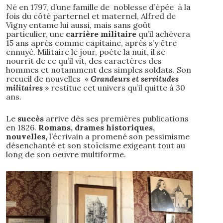
Né en 1797, d’une famille de noblesse d’épée à la
fois du côté parternel et maternel, Alfred de
Vigny entame lui aussi, mais sans goût
particulier, une
carrière militaire
qu’il achèvera
15 ans après comme capitaine, après s’y être
ennuyé. Militaire le jour, poète la nuit, il se
nourrit de ce qu’il vit, des caractères des
hommes et notamment des simples soldats. Son
recueil de nouvelles «
Grandeurs et servitudes
militaires
» restitue cet univers qu’il quitte à 30
ans.
Le
succès
arrive dès ses premières publications
en 1826.
Romans, drames historiques,
nouvelles,
l’écrivain a promené son pessimisme
désenchanté et son stoïcisme exigeant tout au
long de son oeuvre multiforme.