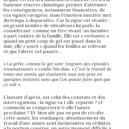
fameuse réserve climatique permet d’atténuer
les conséquences, notamment financières, de
ces vignes ravagées, mais l’émotion suscitée met
du temps à disparaître. Car la vigne est vivante :
un grand nombre de viticulteurs lui parle, la
considérant comme un être vivant, un membre
à part entière de la famille. Elle est
« enrhumée
»
quand un petit coup de gel est passé dans la
nuit, elle
« sourit
» quand les feuilles se relèvent
et que l’alerte est passée…
« La grêle, comme le gel sont toujours des épisodes
traumatisants
» confie Nicolas. «
C’est le travail de
toute une année qui s’anéantit sous nos yeux en
quelques instants sans que l’on puisse faire quoi que
ce soit ».
L’instant d’après, est celui des constats et des
interrogations : la vigne va t elle repartir ? et
comment se comportera-t-elle l’année
prochaine ? Et bien sûr pas ou peu de récolte
cette année, les vendanges, aboutissement du
travail d’une année sont inexistantes ou réduites
à la portion congrue, un autre moment difficile à