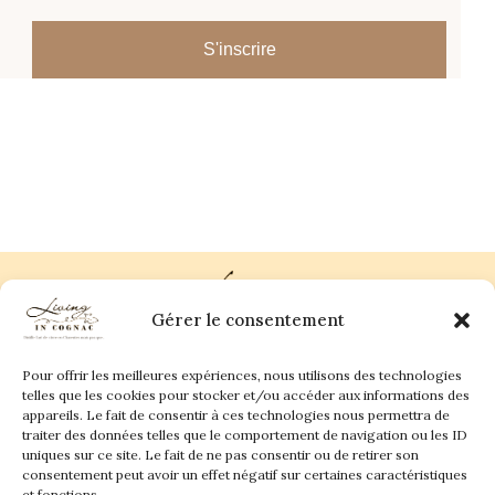
S'inscrire
Gérer le consentement
Pour offrir les meilleures expériences, nous utilisons des technologies
Plan du site
Contact
telles que les cookies pour stocker et/ou accéder aux informations des
appareils. Le fait de consentir à ces technologies nous permettra de
traiter des données telles que le comportement de navigation ou les ID
Living in Cognac Land
anne@livingincognac.com
Culture & Patrimoine
uniques sur ce site. Le fait de ne pas consentir ou de retirer son
La vigne & Le verre
Newsletter
consentement peut avoir un effet négatif sur certaines caractéristiques
Dégustation sensorielle & Écriture
Derrière les textes
et fonctions.