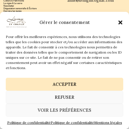
anne@livingincognac.com
Culture & Patrimoine
La vigne & Le verre
Newsletter
Dégustation sensorielle & Écriture
Derrière les textes
Gérer le consentement
Pour offrir les meilleures expériences, nous utilisons des technologies
telles que les cookies pour stocker et/ou accéder aux informations des
appareils. Le fait de consentir à ces technologies nous permettra de
Politique de confidentialité
Mentions légales
traiter des données telles que le comportement de navigation ou les ID
uniques sur ce site. Le fait de ne pas consentir ou de retirer son
© 2026 Living in Cognac land - Tous droits réservés.
consentement peut avoir un effet négatif sur certaines caractéristiques
et fonctions.
GaiaCreative
Réalisation :
ACCEPTER
REFUSER
VOIR LES PRÉFÉRENCES
Politique de confidentialité
Politique de confidentialité
Mentions légales