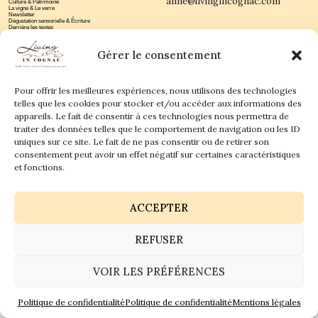
anne@livingincognac.com
Culture & Patrimoine
La vigne & Le verre
Newsletter
Dégustation sensorielle & Écriture
Derrière les textes
Gérer le consentement
Pour offrir les meilleures expériences, nous utilisons des technologies
telles que les cookies pour stocker et/ou accéder aux informations des
appareils. Le fait de consentir à ces technologies nous permettra de
Politique de confidentialité
Mentions légales
traiter des données telles que le comportement de navigation ou les ID
uniques sur ce site. Le fait de ne pas consentir ou de retirer son
© 2026 Living in Cognac land - Tous droits réservés.
consentement peut avoir un effet négatif sur certaines caractéristiques
et fonctions.
GaiaCreative
Réalisation :
ACCEPTER
REFUSER
VOIR LES PRÉFÉRENCES
Politique de confidentialité
Politique de confidentialité
Mentions légales