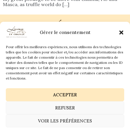
Masca, as truffle world do […]
Gérer le consentement
Pour offrir les meilleures expériences, nous utilisons des technologies
Plan du site
Contact
telles que les cookies pour stocker et/ou accéder aux informations des
appareils. Le fait de consentir à ces technologies nous permettra de
traiter des données telles que le comportement de navigation ou les ID
Living in Cognac Land
anne@livingincognac.com
Culture & Patrimoine
uniques sur ce site. Le fait de ne pas consentir ou de retirer son
La vigne & Le verre
Newsletter
consentement peut avoir un effet négatif sur certaines caractéristiques
Dégustation sensorielle & Écriture
Derrière les textes
et fonctions.
ACCEPTER
REFUSER
Politique de confidentialité
Mentions légales
VOIR LES PRÉFÉRENCES
© 2026 Living in Cognac land - Tous droits réservés.