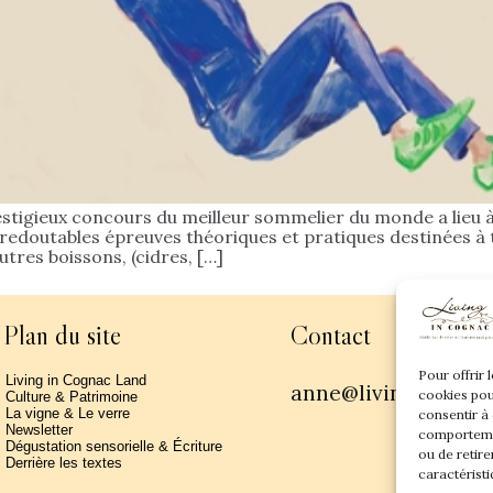
estigieux concours du meilleur sommelier du monde a lieu à P
redoutables épreuves théoriques et pratiques destinées à 
tres boissons, (cidres, […]
Plan du site
Contact
Pour offrir 
Living in Cognac Land
anne@livingincogn
cookies pou
Culture & Patrimoine
La vigne & Le verre
consentir à
Newsletter
comportemen
Dégustation sensorielle & Écriture
ou de retire
Derrière les textes
caractéristi