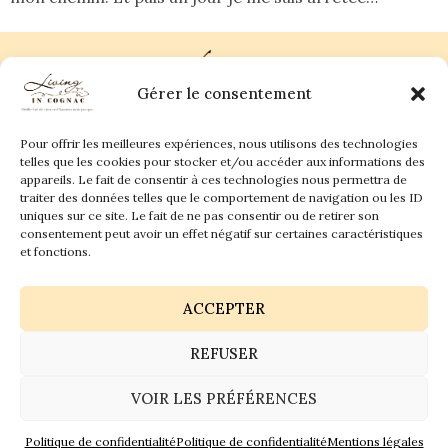
Gérer le consentement
Pour offrir les meilleures expériences, nous utilisons des technologies
Plan du site
Contact
telles que les cookies pour stocker et/ou accéder aux informations des
appareils. Le fait de consentir à ces technologies nous permettra de
traiter des données telles que le comportement de navigation ou les ID
Living in Cognac Land
anne@livingincognac.com
Culture & Patrimoine
uniques sur ce site. Le fait de ne pas consentir ou de retirer son
La vigne & Le verre
Newsletter
consentement peut avoir un effet négatif sur certaines caractéristiques
Dégustation sensorielle & Écriture
Derrière les textes
et fonctions.
ACCEPTER
REFUSER
Politique de confidentialité
Mentions légales
VOIR LES PRÉFÉRENCES
© 2026 Living in Cognac land - Tous droits réservés.
GaiaCreative
Politique de confidentialité
Politique de confidentialité
Mentions légales
Réalisation :