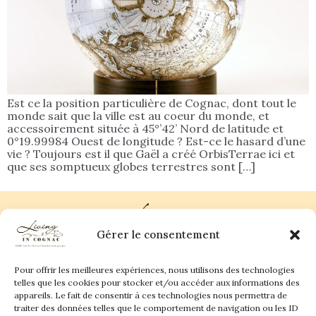
Est ce la position particulière de Cognac, dont tout le
monde sait que la ville est au coeur du monde, et
accessoirement située à 45°’42’ Nord de latitude et
0°19.99984 Ouest de longitude ? Est-ce le hasard d’une
vie ? Toujours est il que Gaël a créé OrbisTerrae ici et
que ses somptueux globes terrestres sont […]
Gérer le consentement
Pour offrir les meilleures expériences, nous utilisons des technologies
Plan du site
Contact
telles que les cookies pour stocker et/ou accéder aux informations des
appareils. Le fait de consentir à ces technologies nous permettra de
traiter des données telles que le comportement de navigation ou les ID
Living in Cognac Land
anne@livingincognac.com
Culture & Patrimoine