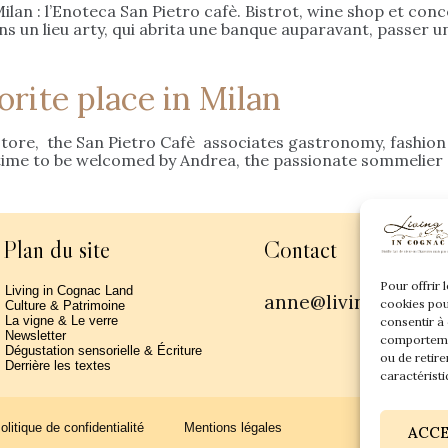
lan : l’Enoteca San Pietro cafè. Bistrot, wine shop et con
ns un lieu arty, qui abrita une banque auparavant, passer un
orite place in Milan
tore, the San Pietro Cafè associates gastronomy, fashion an
 time to be welcomed by Andrea, the passionate sommelier o
Plan du site
Contact
Pour offrir 
Living in Cognac Land
anne@livingincogn
cookies pou
Culture & Patrimoine
La vigne & Le verre
consentir à
Newsletter
comportemen
Dégustation sensorielle & Écriture
ou de retire
Derrière les textes
caractéristi
olitique de confidentialité
Mentions légales
ACC