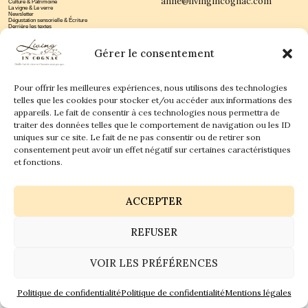
anne@livingincognac.com
Culture & Patrimoine
La vigne & Le verre
Newsletter
Dégustation sensorielle & Écriture
Derrière les textes
Gérer le consentement
Pour offrir les meilleures expériences, nous utilisons des technologies
telles que les cookies pour stocker et/ou accéder aux informations des
appareils. Le fait de consentir à ces technologies nous permettra de
Politique de confidentialité
Mentions légales
traiter des données telles que le comportement de navigation ou les ID
uniques sur ce site. Le fait de ne pas consentir ou de retirer son
© 2026 Living in Cognac land - Tous droits réservés.
consentement peut avoir un effet négatif sur certaines caractéristiques
et fonctions.
GaiaCreative
Réalisation :
ACCEPTER
REFUSER
VOIR LES PRÉFÉRENCES
Politique de confidentialité
Politique de confidentialité
Mentions légales