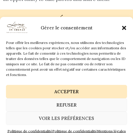
Gérer le consentement
Pour offrir les meilleures expériences, nous utilisons des technologies
Plan du site
Contact
telles que les cookies pour stocker et/ou accéder aux informations des
appareils. Le fait de consentir à ces technologies nous permettra de
traiter des données telles que le comportement de navigation ou les ID
Living in Cognac Land
anne@livingincognac.com
Culture & Patrimoine
uniques sur ce site. Le fait de ne pas consentir ou de retirer son
La vigne & Le verre
Newsletter
consentement peut avoir un effet négatif sur certaines caractéristiques
Dégustation sensorielle & Écriture
Derrière les textes
et fonctions.
ACCEPTER
REFUSER
Politique de confidentialité
Mentions légales
VOIR LES PRÉFÉRENCES
© 2026 Living in Cognac land - Tous droits réservés.
GaiaCreative
Politique de confidentialité
Politique de confidentialité
Mentions légales
Réalisation :