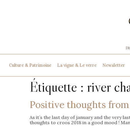
Culture & Patrimoine
La vigne & Le verre
Newsletter
Étiquette :
river ch
Positive thoughts from
As it’s the last day of january and the very la
thoughts to croos 2018 in a good mood ! Many