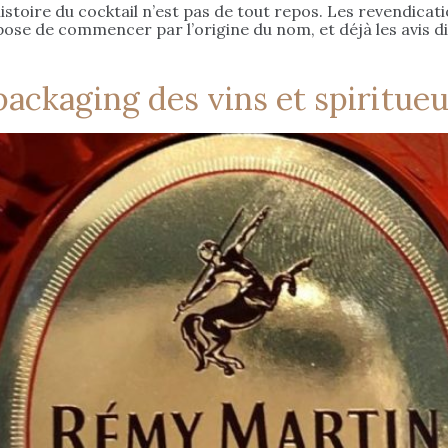
istoire du cocktail n’est pas de tout repos. Les revendicati
opose de commencer par l’origine du nom, et déjà les avis d
packaging des vins et spiritue