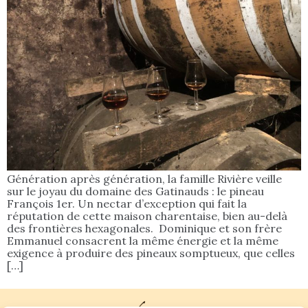
Génération après génération, la famille Rivière veille
sur le joyau du domaine des Gatinauds : le pineau
François 1er. Un nectar d’exception qui fait la
réputation de cette maison charentaise, bien au-delà
des frontières hexagonales. Dominique et son frère
Emmanuel consacrent la même énergie et la même
exigence à produire des pineaux somptueux, que celles
[…]