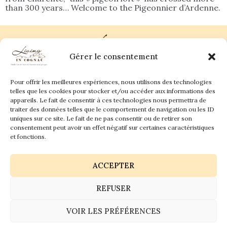
than 300 years… Welcome to the Pigeonnier d’Ardenne.
Gérer le consentement
Pour offrir les meilleures expériences, nous utilisons des technologies
Plan du site
Contact
telles que les cookies pour stocker et/ou accéder aux informations des
appareils. Le fait de consentir à ces technologies nous permettra de
traiter des données telles que le comportement de navigation ou les ID
Living in Cognac Land
anne@livingincognac.com
Culture & Patrimoine
uniques sur ce site. Le fait de ne pas consentir ou de retirer son
La vigne & Le verre
Newsletter
consentement peut avoir un effet négatif sur certaines caractéristiques
Dégustation sensorielle & Écriture
Derrière les textes
et fonctions.
ACCEPTER
REFUSER
Politique de confidentialité
Mentions légales
VOIR LES PRÉFÉRENCES
© 2026 Living in Cognac land - Tous droits réservés.