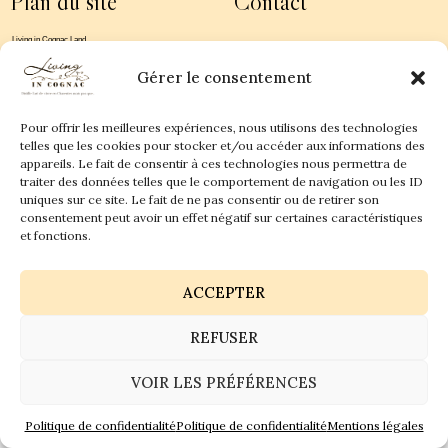
Plan du site
Contact
Living in Cognac Land
anne@livingincognac.com
Culture & Patrimoine
La vigne & Le verre
Newsletter
Gérer le consentement
Dégustation sensorielle & Écriture
Derrière les textes
Pour offrir les meilleures expériences, nous utilisons des technologies
telles que les cookies pour stocker et/ou accéder aux informations des
appareils. Le fait de consentir à ces technologies nous permettra de
traiter des données telles que le comportement de navigation ou les ID
uniques sur ce site. Le fait de ne pas consentir ou de retirer son
consentement peut avoir un effet négatif sur certaines caractéristiques
Politique de confidentialité
Mentions légales
et fonctions.
© 2026 Living in Cognac land - Tous droits réservés.
GaiaCreative
Réalisation :
ACCEPTER
REFUSER
VOIR LES PRÉFÉRENCES
Politique de confidentialité
Politique de confidentialité
Mentions légales