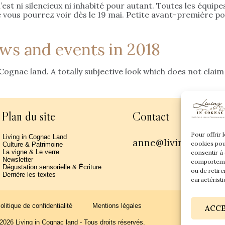
’est ni silencieux ni inhabité pour autant. Toutes les équi
ous pourrez voir dès le 19 mai. Petite avant-première pour v
ws and events in 2018
ognac land. A totally subjective look which does not claim 
Plan du site
Contact
Pour offrir 
Living in Cognac Land
anne@livingincogn
cookies pou
Culture & Patrimoine
La vigne & Le verre
consentir à
Newsletter
comportemen
Dégustation sensorielle & Écriture
ou de retire
Derrière les textes
caractéristi
olitique de confidentialité
Mentions légales
ACC
2026 Living in Cognac land - Tous droits réservés.