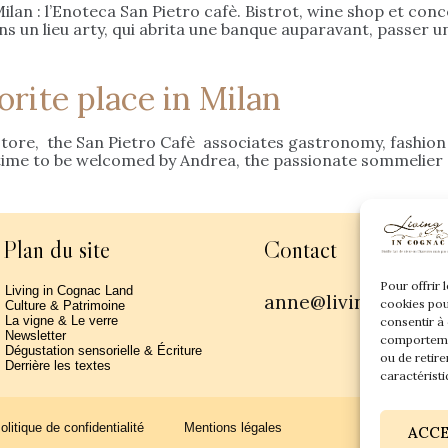
lan : l’Enoteca San Pietro cafè. Bistrot, wine shop et con
ns un lieu arty, qui abrita une banque auparavant, passer un
orite place in Milan
tore, the San Pietro Cafè associates gastronomy, fashion an
 time to be welcomed by Andrea, the passionate sommelier o
Plan du site
Contact
Pour offrir 
Living in Cognac Land
anne@livingincogn
cookies pou
Culture & Patrimoine
La vigne & Le verre
consentir à
Newsletter
comportemen
Dégustation sensorielle & Écriture
ou de retire
Derrière les textes
caractéristi
olitique de confidentialité
Mentions légales
ACC