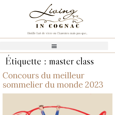
Étiquette :
master class
Concours du meilleur
sommelier du monde 2023