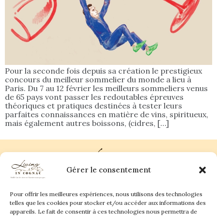
Pour la seconde fois depuis sa création le prestigieux
concours du meilleur sommelier du monde a lieu à
Paris. Du 7 au 12 février les meilleurs sommeliers venus
de 65 pays vont passer les redoutables épreuves
théoriques et pratiques destinées à tester leurs
parfaites connaissances en matière de vins, spiritueux,
mais également autres boissons, (cidres, […]
Gérer le consentement
Pour offrir les meilleures expériences, nous utilisons des technologies
Plan du site
Contact
telles que les cookies pour stocker et/ou accéder aux informations des
appareils. Le fait de consentir à ces technologies nous permettra de