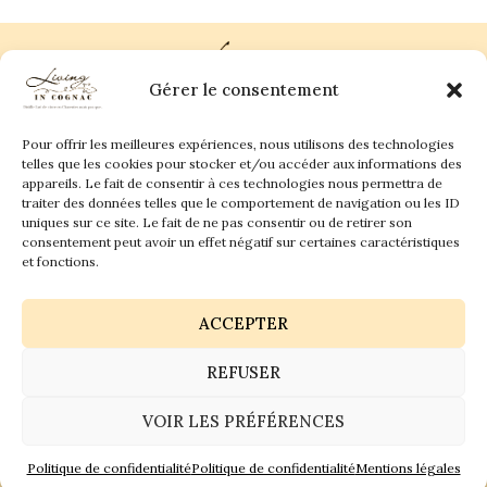
Gérer le consentement
Pour offrir les meilleures expériences, nous utilisons des technologies
Plan du site
Contact
telles que les cookies pour stocker et/ou accéder aux informations des
appareils. Le fait de consentir à ces technologies nous permettra de
traiter des données telles que le comportement de navigation ou les ID
Living in Cognac Land
anne@livingincognac.com
Culture & Patrimoine
uniques sur ce site. Le fait de ne pas consentir ou de retirer son
La vigne & Le verre
Newsletter
consentement peut avoir un effet négatif sur certaines caractéristiques
Dégustation sensorielle & Écriture
Derrière les textes
et fonctions.
ACCEPTER
REFUSER
Politique de confidentialité
Mentions légales
VOIR LES PRÉFÉRENCES
© 2026 Living in Cognac land - Tous droits réservés.
GaiaCreative
Politique de confidentialité
Politique de confidentialité
Mentions légales
Réalisation :