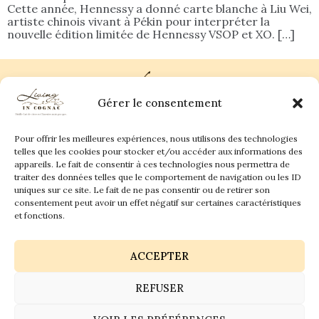
Cette année, Hennessy a donné carte blanche à Liu Wei,
artiste chinois vivant à Pékin pour interpréter la
nouvelle édition limitée de Hennessy VSOP et XO. […]
Gérer le consentement
Pour offrir les meilleures expériences, nous utilisons des technologies
Plan du site
Contact
telles que les cookies pour stocker et/ou accéder aux informations des
appareils. Le fait de consentir à ces technologies nous permettra de
traiter des données telles que le comportement de navigation ou les ID
Living in Cognac Land
anne@livingincognac.com
Culture & Patrimoine
uniques sur ce site. Le fait de ne pas consentir ou de retirer son
La vigne & Le verre
Newsletter
consentement peut avoir un effet négatif sur certaines caractéristiques
Dégustation sensorielle & Écriture
Derrière les textes
et fonctions.
ACCEPTER
REFUSER
Politique de confidentialité
Mentions légales