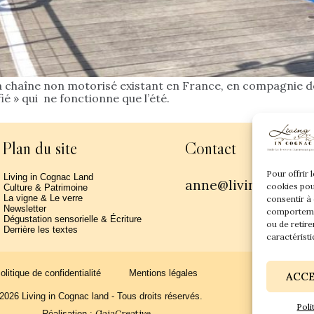
chaîne non motorisé existant en France, en compagnie de S
ié » qui ne fonctionne que l’été.
Plan du site
Contact
Pour offrir 
Living in Cognac Land
anne@livingincogn
cookies pou
Culture & Patrimoine
La vigne & Le verre
consentir à
Newsletter
comportemen
Dégustation sensorielle & Écriture
ou de retire
Derrière les textes
caractéristi
olitique de confidentialité
Mentions légales
ACC
2026 Living in Cognac land - Tous droits réservés.
Poli
GaiaCreative
Réalisation :