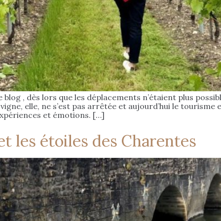
blog , dès lors que les déplacements n’étaient plus possibl
 vigne, elle, ne s’est pas arrêtée et aujourd’hui le touris
 expériences et émotions. […]
et les étoiles des Charentes