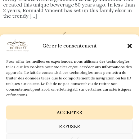
created this unique bewerage 50 years ago. In less than
2 years, Romuald Vincent has set up this family elixir in
the trendy […]
Gérer le consentement
Pour offrir les meilleures expériences, nous utilisons des technologies
Plan du site
Contact
telles que les cookies pour stocker et/ou accéder aux informations des
appareils. Le fait de consentir à ces technologies nous permettra de
traiter des données telles que le comportement de navigation ou les ID
Living in Cognac Land
anne@livingincognac.com
Culture & Patrimoine
uniques sur ce site. Le fait de ne pas consentir ou de retirer son
La vigne & Le verre
Newsletter
consentement peut avoir un effet négatif sur certaines caractéristiques
Dégustation sensorielle & Écriture
Derrière les textes
et fonctions.
ACCEPTER
REFUSER
Politique de confidentialité
Mentions légales