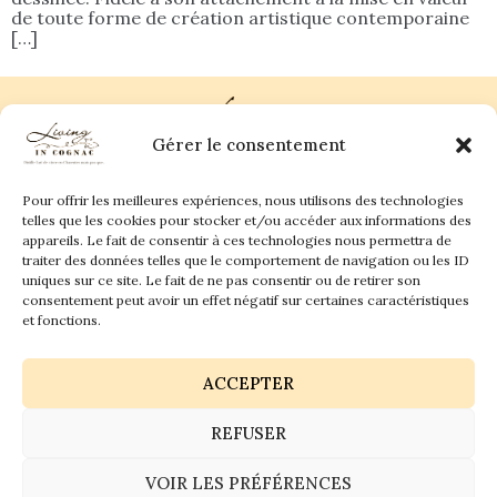
de toute forme de création artistique contemporaine
[…]
Gérer le consentement
Pour offrir les meilleures expériences, nous utilisons des technologies
Plan du site
Contact
telles que les cookies pour stocker et/ou accéder aux informations des
appareils. Le fait de consentir à ces technologies nous permettra de
traiter des données telles que le comportement de navigation ou les ID
Living in Cognac Land
anne@livingincognac.com
Culture & Patrimoine
uniques sur ce site. Le fait de ne pas consentir ou de retirer son
La vigne & Le verre
Newsletter
consentement peut avoir un effet négatif sur certaines caractéristiques
Dégustation sensorielle & Écriture
Derrière les textes
et fonctions.
ACCEPTER
REFUSER
Politique de confidentialité
Mentions légales
VOIR LES PRÉFÉRENCES