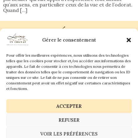
qu’aux sens, en particulier ceux de la vue et de l’odorat.
Quand […]
Gérer le consentement
Pour offrir les meilleures expériences, nous utilisons des technologies
Plan du site
Contact
telles que les cookies pour stocker et/ou accéder aux informations des
appareils. Le fait de consentir à ces technologies nous permettra de
traiter des données telles que le comportement de navigation ou les ID
Living in Cognac Land
anne@livingincognac.com
Culture & Patrimoine
uniques sur ce site. Le fait de ne pas consentir ou de retirer son
La vigne & Le verre
Newsletter
consentement peut avoir un effet négatif sur certaines caractéristiques
Dégustation sensorielle & Écriture
Derrière les textes
et fonctions.
ACCEPTER
REFUSER
Politique de confidentialité
Mentions légales
VOIR LES PRÉFÉRENCES