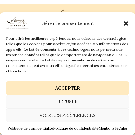
Gérer le consentement
Pour offrir les meilleures expériences, nous utilisons des technologies
Plan du site
Contact
telles que les cookies pour stocker et/ou accéder aux informations des
appareils. Le fait de consentir à ces technologies nous permettra de
traiter des données telles que le comportement de navigation ou les ID
Living in Cognac Land
anne@livingincognac.com
Culture & Patrimoine
uniques sur ce site. Le fait de ne pas consentir ou de retirer son
La vigne & Le verre
Newsletter
consentement peut avoir un effet négatif sur certaines caractéristiques
Dégustation sensorielle & Écriture
Derrière les textes
et fonctions.
ACCEPTER
REFUSER
Politique de confidentialité
Mentions légales
VOIR LES PRÉFÉRENCES
© 2026 Living in Cognac land - Tous droits réservés.
GaiaCreative
Réalisation :
Politique de confidentialité
Politique de confidentialité
Mentions légales