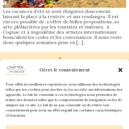
Les vacances d’été se sont éloignées doucement,
laissant la place à la rentrée, et aux vendanges. Il est
encore possible de s’offrir de belles propositions, so
arty, plébiscitées par les touristes et visiteurs. A
Cognac et à Angoulême des artistes internationaux
bousculent les codes et les convenances. Il nous reste
donc quelques semaines pour en […]
Gérer le consentement
Pour offrir les meilleures expériences, nous utilisons des technologies
Plan du site
Contact
telles que les cookies pour stocker et/ou accéder aux informations des
appareils. Le fait de consentir à ces technologies nous permettra de
traiter des données telles que le comportement de navigation ou les ID
Living in Cognac Land
anne@livingincognac.com
Culture & Patrimoine
uniques sur ce site. Le fait de ne pas consentir ou de retirer son
La vigne & Le verre
Newsletter
consentement peut avoir un effet négatif sur certaines caractéristiques
Dégustation sensorielle & Écriture
Derrière les textes
et fonctions.