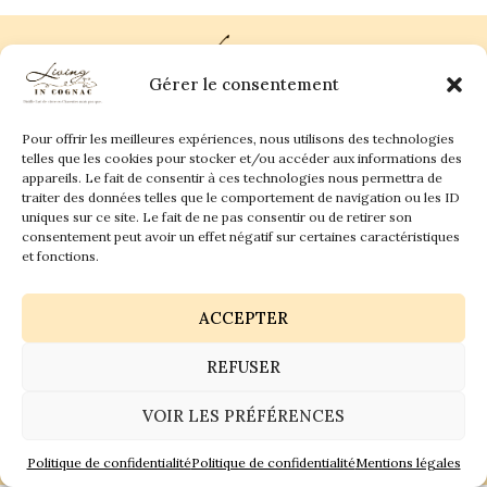
Gérer le consentement
Pour offrir les meilleures expériences, nous utilisons des technologies
Plan du site
Contact
telles que les cookies pour stocker et/ou accéder aux informations des
appareils. Le fait de consentir à ces technologies nous permettra de
traiter des données telles que le comportement de navigation ou les ID
Living in Cognac Land
anne@livingincognac.com
Culture & Patrimoine
uniques sur ce site. Le fait de ne pas consentir ou de retirer son
La vigne & Le verre
Newsletter
consentement peut avoir un effet négatif sur certaines caractéristiques
Dégustation sensorielle & Écriture
Derrière les textes
et fonctions.
ACCEPTER
REFUSER
Politique de confidentialité
Mentions légales
VOIR LES PRÉFÉRENCES
© 2026 Living in Cognac land - Tous droits réservés.
GaiaCreative
Réalisation :
Politique de confidentialité
Politique de confidentialité
Mentions légales