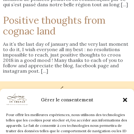
qui s’est passé dans notre belle région tout au long […]
Positive thoughts from
cognac land
As it’s the last day of january and the very last moment
to do it, I wish everyone all my best : no resolutions
impossible to reach, just positive thoughts to croos
2018 in a good mood ! Many thanks to each of you to
follow and appreciate the blog, facebook page and
instagram post. […]
Gérer le consentement
Pour offrir les meilleures expériences, nous utilisons des technologies
Plan du site
Contact
telles que les cookies pour stocker et/ou accéder aux informations des
appareils. Le fait de consentir à ces technologies nous permettra de
traiter des données telles que le comportement de navigation ou les ID
Living in Cognac Land
anne@livingincognac.com
Culture & Patrimoine