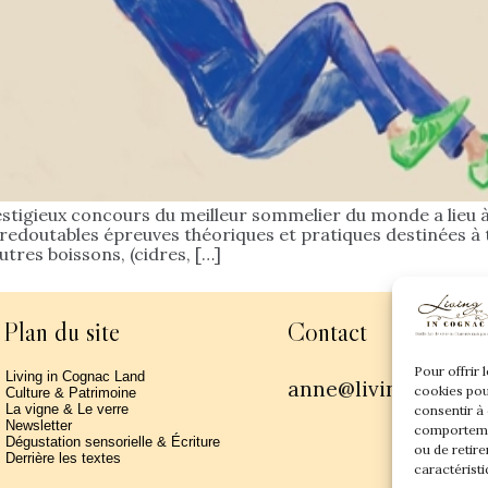
estigieux concours du meilleur sommelier du monde a lieu à P
redoutables épreuves théoriques et pratiques destinées à 
tres boissons, (cidres, […]
Plan du site
Contact
Pour offrir 
Living in Cognac Land
anne@livingincogn
cookies pou
Culture & Patrimoine
La vigne & Le verre
consentir à
Newsletter
comportemen
Dégustation sensorielle & Écriture
ou de retire
Derrière les textes
caractéristi