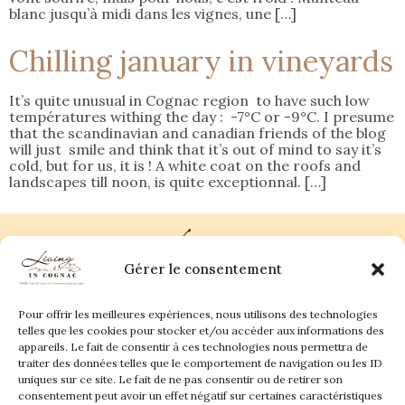
blanc jusqu’à midi dans les vignes, une […]
Chilling january in vineyards
It’s quite unusual in Cognac region to have such low
températures withing the day : -7°C or -9°C. I presume
that the scandinavian and canadian friends of the blog
will just smile and think that it’s out of mind to say it’s
cold, but for us, it is ! A white coat on the roofs and
landscapes till noon, is quite exceptionnal. […]
Gérer le consentement
Pour offrir les meilleures expériences, nous utilisons des technologies
Plan du site
Contact
telles que les cookies pour stocker et/ou accéder aux informations des
appareils. Le fait de consentir à ces technologies nous permettra de
traiter des données telles que le comportement de navigation ou les ID
Living in Cognac Land
anne@livingincognac.com
Culture & Patrimoine
uniques sur ce site. Le fait de ne pas consentir ou de retirer son
La vigne & Le verre
Newsletter
consentement peut avoir un effet négatif sur certaines caractéristiques
Dégustation sensorielle & Écriture
Derrière les textes