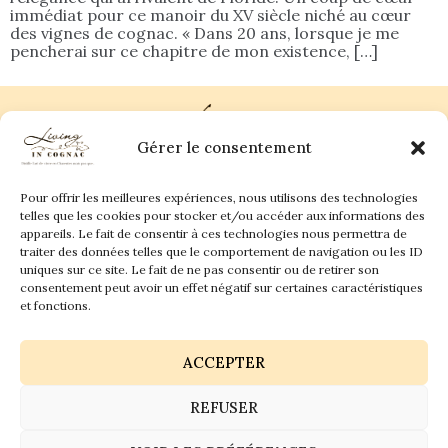
immédiat pour ce manoir du XV siècle niché au cœur
des vignes de cognac. « Dans 20 ans, lorsque je me
pencherai sur ce chapitre de mon existence, […]
Gérer le consentement
Pour offrir les meilleures expériences, nous utilisons des technologies
Plan du site
Contact
telles que les cookies pour stocker et/ou accéder aux informations des
appareils. Le fait de consentir à ces technologies nous permettra de
traiter des données telles que le comportement de navigation ou les ID
Living in Cognac Land
anne@livingincognac.com
Culture & Patrimoine
uniques sur ce site. Le fait de ne pas consentir ou de retirer son
La vigne & Le verre
Newsletter
consentement peut avoir un effet négatif sur certaines caractéristiques
Dégustation sensorielle & Écriture
Derrière les textes
et fonctions.
ACCEPTER
REFUSER
Politique de confidentialité
Mentions légales