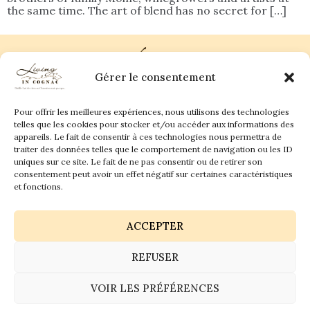
the same time. The art of blend has no secret for […]
Gérer le consentement
Pour offrir les meilleures expériences, nous utilisons des technologies
Plan du site
Contact
telles que les cookies pour stocker et/ou accéder aux informations des
appareils. Le fait de consentir à ces technologies nous permettra de
traiter des données telles que le comportement de navigation ou les ID
Living in Cognac Land
anne@livingincognac.com
Culture & Patrimoine
uniques sur ce site. Le fait de ne pas consentir ou de retirer son
La vigne & Le verre
Newsletter
consentement peut avoir un effet négatif sur certaines caractéristiques
Dégustation sensorielle & Écriture
Derrière les textes
et fonctions.
ACCEPTER
REFUSER
Politique de confidentialité
Mentions légales
VOIR LES PRÉFÉRENCES
© 2026 Living in Cognac land - Tous droits réservés.