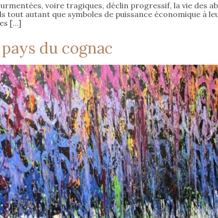
urmentées, voire tragiques, déclin progressif, la vie des abb
ls tout autant que symboles de puissance économique à leur
es […]
u pays du cognac